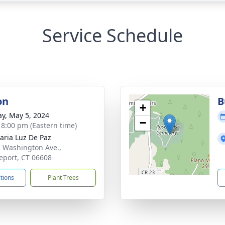
Service Schedule
on
B
+
y, May 5, 2024
−
- 8:00 pm (Eastern time)
aria Luz De Paz
. Washington Ave.,
eport, CT 06608
ctions
Plant Trees