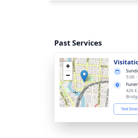
Past Services
Visitati
+
Sunda
−
5:00 
Funer
426 E
Bridg
Text Dire