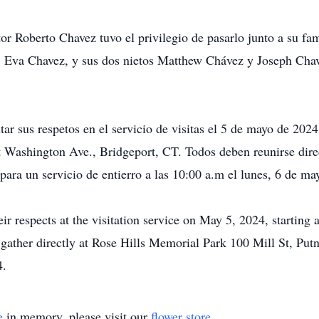
tor Roberto Chavez tuvo el privilegio de pasarlo junto a su f
a, Eva Chavez, y sus dos nietos Matthew Chávez y Joseph Cha
tar sus respetos en el servicio de visitas el 5 de mayo de 2024,
t Washington Ave., Bridgeport, CT. Todos deben reunirse dir
ara un servicio de entierro a las 10:00 a.m el lunes, 6 de ma
eir respects at the visitation service on May 5, 2024, startin
 gather directly at Rose Hills Memorial Park 100 Mill St, P
4.
e
in memory, please visit our
flower store
.