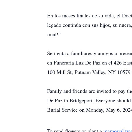
En los meses finales de su vida, el Doc
legado continúa con sus hijos, su nuer
final!”
Se invita a familiares y amigos a presen
en Funeraria Luz De Paz en el 426 Eas
100 Mill St, Putnam Valley, NY 10579 p
Family and friends are invited to pay th
De Paz in Bridgeport. Everyone should
Burial Service on Monday, May 6, 202
To send flowers or plant a
memorial tre