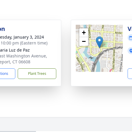
on
V
+
sday, January 3, 2024
−
- 10:00 pm (Eastern time)
aria Luz de Paz
ast Washington Avenue,
eport, CT 06608
ctions
Plant Trees