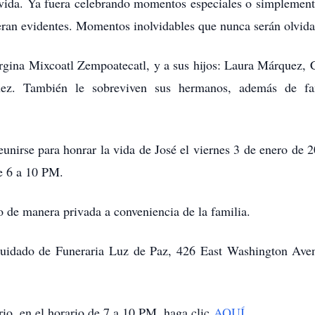
u vida. Ya fuera celebrando momentos especiales o simplement
eran evidentes. Momentos inolvidables que nunca serán olvida
orgina Mixcoatl Zempoatecatl, y a sus hijos: Laura Márquez,
z. También le sobreviven sus hermanos, además de fam
eunirse para honrar la vida de José el viernes 3 de enero de
e 6 a 10 PM.
bo de manera privada a conveniencia de la familia.
l cuidado de Funeraria Luz de Paz, 426 East Washington Ave
orio, en el horario de 7 a 10 PM, haga clic
AQUÍ.