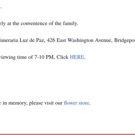
M.
ely at the convenience of the family.
o Funeraria Luz de Paz, 426 East Washington Avenue, Bridge
viewing time of 7-10 PM, Click
HERE
.
e
in memory, please visit our
flower store
.