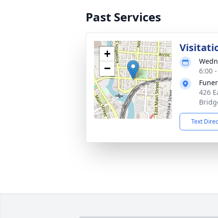
Past Services
Visitati
+
Wedne
−
6:00 
Funer
426 E
Bridg
Text Dire