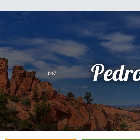
Pedr
1967